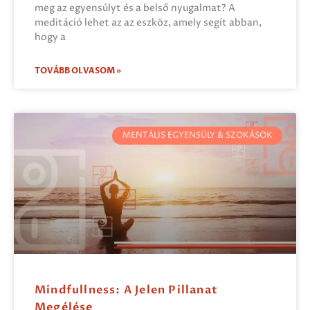
meg az egyensúlyt és a belső nyugalmat? A
meditáció lehet az az eszköz, amely segít abban,
hogy a
TOVÁBB OLVASOM »
MENTÁLIS EGYENSÚLY & SZOKÁSOK
Mindfullness: A Jelen Pillanat
Megélése