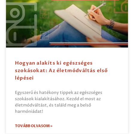
Hogyan alakíts ki egészséges
szokásokat: Az életmódváltás első
lépései
Egyszerű és hatékony tippek az egészséges
szokások kialakításához. Kezdd el most az
életmódváltást, és találd meg a belső
harmóniádat!
TOVÁBB OLVASOM »