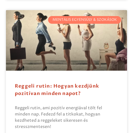
MENTÁLIS EGYENSÚLY & SZOKÁSOK
Reggeli rutin: Hogyan kezdjünk
pozitívan minden napot?
Reggeli rutin, ami pozitív energiával tölt fel
minden nap. Fedezd fel a titkokat, hogyan
kezdheted a reggeleket sikeresen és
stresszmentesen!