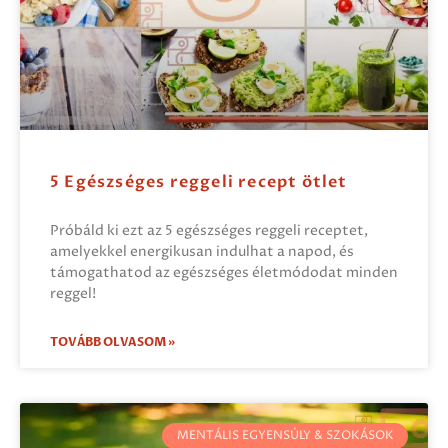
5 Egészséges reggeli recept ötlet
Próbáld ki ezt az 5 egészséges reggeli receptet,
amelyekkel energikusan indulhat a napod, és
támogathatod az egészséges életmódodat minden
reggel!
TOVÁBB OLVASOM »
MENTÁLIS EGYENSÚLY & SZOKÁSOK