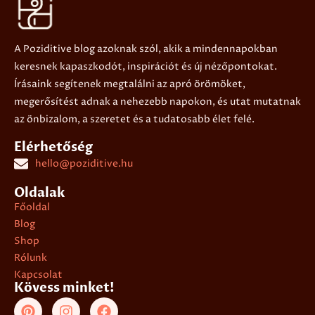
A Poziditive blog azoknak szól, akik a mindennapokban
keresnek kapaszkodót, inspirációt és új nézőpontokat.
Írásaink segítenek megtalálni az apró örömöket,
megerősítést adnak a nehezebb napokon, és utat mutatnak
az önbizalom, a szeretet és a tudatosabb élet felé.
Elérhetőség
hello@poziditive.hu
Oldalak
Főoldal
Blog
Shop
Rólunk
Kapcsolat
Kövess minket!
P
I
F